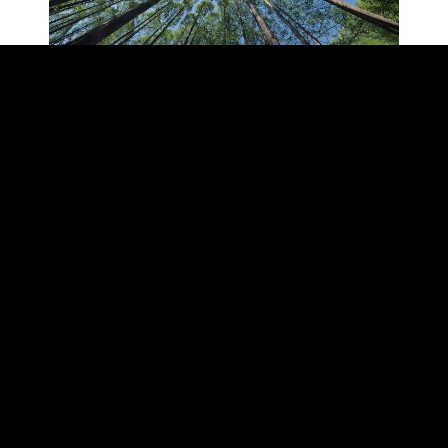
ESG RATINGS Y
BONOS
SOSTENIBLES
Calificaciones, ESG y de Bonos Verdes, Sociales,
Sostenibles y Vinculados a la Sostenibilidad.
Evaluando objetivamente un Desarrollo Sostenible
SABER MAS