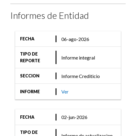
calificaciones de las
Entidades Financieras de
Informes de Entidad
Consumo
06-ago-2026
FECHA
27-jun-2024
TIPO DE
Informe integral
Informe Crediticio
REPORTE
FIX (afiliada de Fitch
Informe Crediticio
SECCION
Ratings) revisó las
calificaciones de las
Ver
INFORME
Entidades Financieras de
Consumo
02-jun-2026
FECHA
TIPO DE
Informe de actualizacion