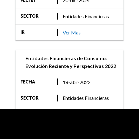
20-dic-2024
FECHA
calificaciones de
endeudamiento de las
Entidades Financieras
SECTOR
Entidades Financieras no
Bancarias de Consumo
Ver Mas
IR
Entidades Financieras de Consumo:
Evolución Reciente y Perspectivas 2022
18-abr-2022
FECHA
Entidades Financieras
SECTOR
Ver Mas
IR