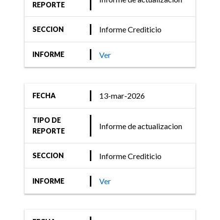
29-abr-2024
REPORTE
Informe Crediticio
Informe Crediticio
SECCION
FIX (afiliada de Fitch
Ratings) asignó
Ver
INFORME
calificaciones a la Serie VI
de ON de CFN S.R.L.
13-mar-2026
FECHA
TIPO DE
Informe de actualizacion
27-abr-2023
REPORTE
Informe Crediticio
Informe Crediticio
SECCION
FIX (afiliada de Fitch
Ratings) asigna la
Ver
INFORME
calificación de la
Obligación Negociable