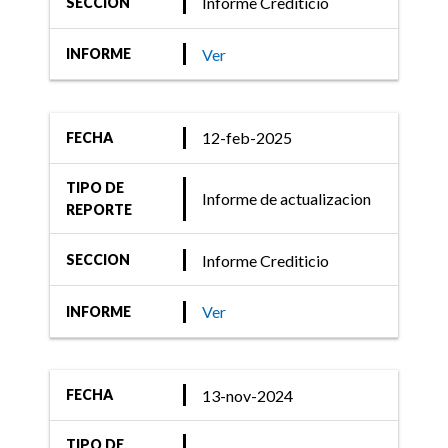
Informe Crediticio
SECCION
Serie IV Clase A y Clase B a
emitir por CFN S.A ...
Ver
INFORME
12-feb-2025
FECHA
14-jul-2021
Informe Crediticio
TIPO DE
Informe de actualizacion
REPORTE
FIX (afiliada de Fitch
Ratings) confirma las
Informe Crediticio
SECCION
calificaciones de
endeudamiento de las
Ver
INFORME
Entidades Financieras de
Consumo
13-nov-2024
FECHA
TIPO DE