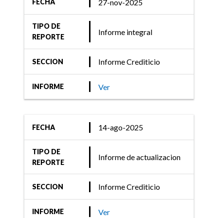
Serie V de CFN S.A.
27-nov-2025
FECHA
TIPO DE
Informe integral
REPORTE
24-nov-2022
Informe Crediticio
SECCION
Informe Crediticio
FIX (afiliada de Fitch
Ver
INFORME
Ratings) realizó acciones
de calificación sobre los
valores fiduciarios
14-ago-2025
FECHA
emitidos bajo los
TIPO DE
Fideicomisos Fina ...
Informe de actualizacion
REPORTE
Informe Crediticio
SECCION
16-dic-2021
Ver
INFORME
Informe Crediticio