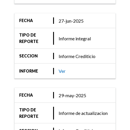
FIX (afiliada de Fitch
Ratings) confirma las
27-jun-2025
FECHA
calificaciones de las
TIPO DE
Obligaciones Negociables
Informe integral
REPORTE
Serie IV Clase A y Clase B
emitidas po ...
Informe Crediticio
SECCION
Ver
INFORME
06-dic-2021
Informe Crediticio
29-may-2025
FECHA
FIX (afiliada de Fitch
TIPO DE
Ratings) asigna
Informe de actualizacion
REPORTE
calificación a las
Obligaciones Negociables